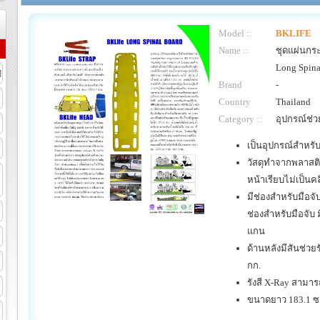
Model ::
BKLIFE
Name ::
ชุดแผ่นกร
Long Spina
ิ
Brand
-
Country
Thailand
Category ::
อุปกรณ์ช่ว
เป็นอุปกรณ์สำหรับเ
วัสดุทำจากพลาสติก
หน้าเรียบไม่เป็นคล
มีช่องสำหรับมือจ
ช่องสำหรับมือจับ ม
แกน
ด้านหลังมีสันช่วย
กก.
รังสี X-Ray สามา
ขนาดยาว 183.1 ซม