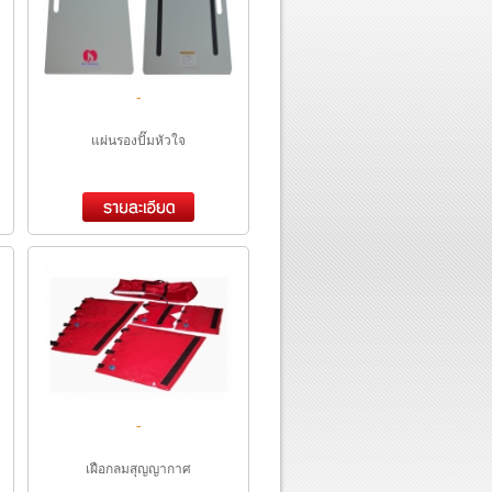
-
แผ่นรองปั๊มหัวใจ
-
เฝือกลมสุญญากาศ