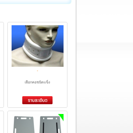
-
เฝือกคอชนิดแข็ง