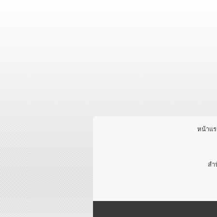
หน้าแ
สำน