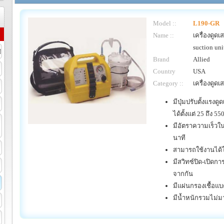
Model ::
L190-GR
Name ::
เครื่องดูด
suction uni
ิ
Brand
Allied
Country
USA
Category ::
เครื่องดูดเ
มีปุ่มปรับตั้งแรงด
ได้ตั้งแต่ 25 ถึง 
มีอัตราความเร็วใ
นาที
สามารถใช้งานได้ใ
มีสวิทซ์ปิด-เปิด
จากกัน
มีแผ่นกรองเชื้อแบคท
มีน้ำหนักรวมไม่ม