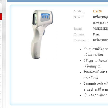
Model ::
LX-26
Name ::
เครื่องวัด
Infra-red 
ิ
Brand
VISIOMED
Country
Franc
Category ::
เครื่องวัดค
เป็นอุปกรณ์วัดอุณ
คลื่นความร้อน
มีสัญญาณเสียงแสดง
เสร็จสมบูรณ์
ใช้พลังงานไฟฟ้า
AA 2 ก้อน)
มีระบบประหยัดพล
งานอุปกรณ์นี้ นาน
เป็นผลิตภัณฑ์จาก